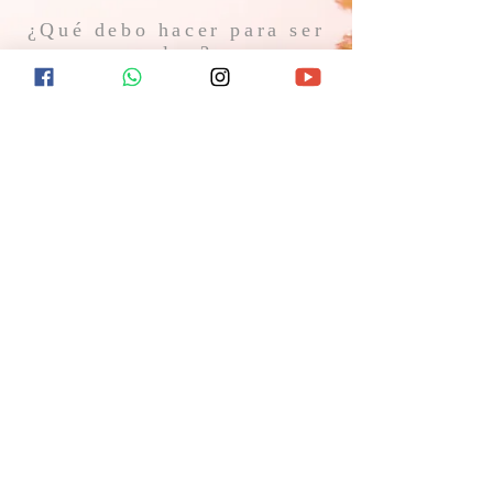
¿Qué debo hacer para ser
salvo?
¿Qué ocurrirá después de la muerte? ¿Hay
esperanza de vida eterna? Encuentra
respuesta a estas y otras preguntas
visitándonos el próximo domingo o
contactándonos en redes sociales.
CONTACTO
11 7367-5706
Gral. Hornos 1744
Caseros, B1678AVC, Buenos Aires
info@laiglesiabiblica.org
SÍGUENOS EN REDES SOCIALES