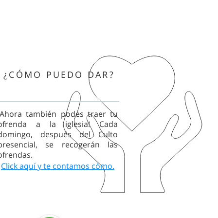
¿CÓMO PUEDO DAR?
¡Ahora también podes traer tu
ofrenda a la iglesia! Cada
domingo, después del Culto
presencial, se recogerán las
ofrendas.
Click aquí y
te
contamos cómo.