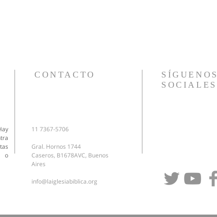
CONTACTO
SÍGUENOS
SOCIALES
Hay
11 7367-5706
tra
tas
Gral. Hornos 1744
o o
Caseros, B1678AVC, Buenos
Aires
info@laiglesiabiblica.org