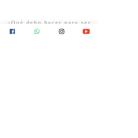
¿Qué debo hacer para ser
salvo?
¿Qué ocurrirá después de la muerte? ¿Hay
esperanza de vida eterna? Encuentra
respuesta a estas y otras preguntas
visitándonos el próximo domingo o
contactándonos en redes sociales.
CONTACTO
11 7367-5706
Gral. Hornos 1744
Caseros, B1678AVC, Buenos Aires
info@laiglesiabiblica.org
SÍGUENOS EN REDES SOCIALES