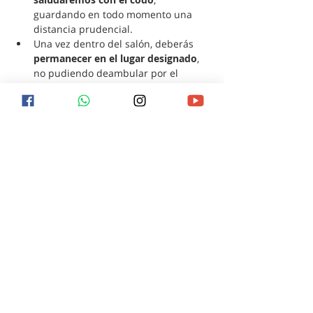
guardando en todo momento una 
distancia prudencial.
Una vez dentro del salón, deberás 
permanecer en el lugar designado
, 
no pudiendo deambular por el 
salón. Al finalizar podremos 
conversar y saludarnos fuera del 
mismo.
¿Qué debo hacer para ser
salvo?
¿Qué ocurrirá después de la muerte? ¿Hay
esperanza de vida eterna? Encuentra
respuesta a estas y otras preguntas
visitándonos el próximo domingo o
contactándonos en redes sociales.