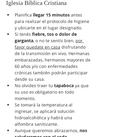
Iglesia Bíblica Cristiana
Planifica 
llegar 15 minutos
 antes 
para realizar el protocolo de higiene 
y ubicarte en el lugar designado.
Si tenés 
fiebre, tos o dolor de 
garganta
, o no te sentís bien, 
por 
favor quedate en casa
 disfrutando 
de la transmisión en vivo. Hermanas 
embarazadas, hermanos mayores de 
60 años y/o con enfermedades 
crónicas también podrán participar 
desde su casa.
No olvides traer tu 
tapaboca
 ya que 
su uso es obligatorio en todo 
momento.
Se tomará la temperatura al 
ingresar, se aplicará solución 
hidroalcohólica y habrá una 
alfombra sanitizante.
Aunque queremos abrazarnos, 
nos 
saludaremos con el codo
, 