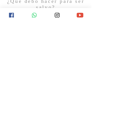
¿Qué debo hacer para ser
salvo?
¿Qué ocurrirá después de la muerte? ¿Hay
esperanza de vida eterna? Encuentra
respuesta a estas y otras preguntas
visitándonos el próximo domingo o
contactándonos en redes sociales.
CONTACTO
11 7367-5706
Gral. Hornos 1744
Caseros, B1678AVC, Buenos Aires
info@laiglesiabiblica.org
SÍGUENOS EN REDES SOCIALES
© 2019 by IBC Multimedia