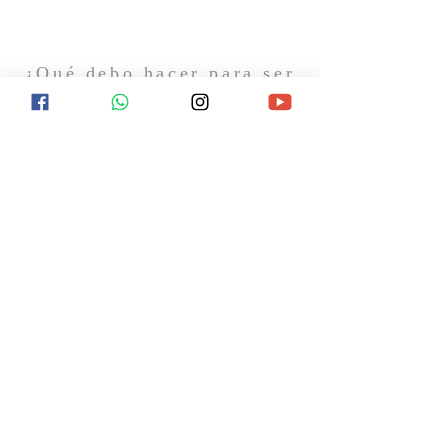
¿Qué debo hacer para ser
salvo?
¿Qué ocurrirá después de la muerte? ¿Hay
esperanza de vida eterna? Encuentra
respuesta a estas y otras preguntas
visitándonos el próximo domingo o
contactándonos en redes sociales.
CONTACTO
11 7367-5706
Gral. Hornos 1744
Caseros, B1678AVC, Buenos Aires
info@laiglesiabiblica.org
SÍGUENOS EN REDES SOCIALES