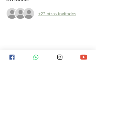
+22 otros invitados
¿Qué debo hacer para ser
salvo?
¿Qué ocurrirá después de la muerte? ¿Hay
esperanza de vida eterna? Encuentra
respuesta a estas y otras preguntas
visitándonos el próximo domingo o
contactándonos en redes sociales.
CONTACTO
11 7367-5706