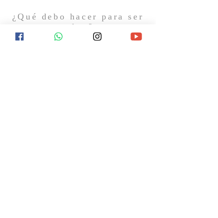
¿Qué debo hacer para ser
salvo?
¿Qué ocurrirá después de la muerte? ¿Hay
esperanza de vida eterna? Encuentra
respuesta a estas y otras preguntas
visitándonos el próximo domingo o
contactándonos en redes sociales.
CONTACTO
11 7367-5706
Gral. Hornos 1744
Caseros, B1678AVC, Buenos Aires
info@laiglesiabiblica.org
SÍGUENOS EN REDES SOCIALES