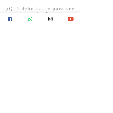
¿Qué debo hacer para ser
salvo?
¿Qué ocurrirá después de la muerte? ¿Hay
esperanza de vida eterna? Encuentra
respuesta a estas y otras preguntas
visitándonos el próximo domingo o
contactándonos en redes sociales.
CONTACTO
11 7367-5706
Gral. Hornos 1744
Caseros, B1678AVC, Buenos Aires
info@laiglesiabiblica.org
SÍGUENOS EN REDES SOCIALES