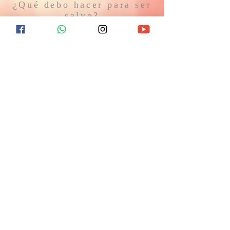
¿Qué debo hacer para ser
salvo?
¿Qué ocurrirá después de la muerte? ¿Hay
esperanza de vida eterna? Encuentra
respuesta a estas y otras preguntas
visitándonos el próximo domingo o
contactándonos en redes sociales.
CONTACTO
11 7367-5706
Gral. Hornos 1744
Caseros, B1678AVC, Buenos Aires
info@laiglesiabiblica.org
SÍGUENOS EN REDES SOCIALES